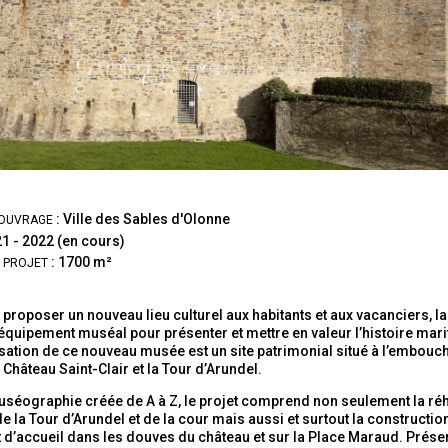
: Ville des Sables d'Olonne
'OUVRAGE
21 - 2022 (en cours)
: 1700 m²
 PROJET
proposer un nouveau lieu culturel aux habitants et aux vacanciers, la
équipement muséal pour présenter et mettre en valeur l’histoire marit
isation de ce nouveau musée est un site patrimonial situé à l’embou
e Château Saint-Clair et la Tour d’Arundel
.
séographie créée de A à Z, le projet comprend non seulement la réha
 de la Tour d’Arundel et de la cour mais aussi et surtout la construct
 d’accueil dans les douves du château et sur la Place Maraud.
Préser