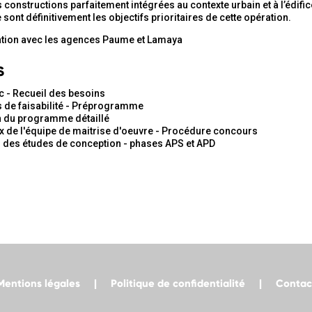
constructions parfaitement intégrées au contexte urbain et à l’édifice e
e
sont définitivement les objectifs prioritaires de cette opération.
ation avec les agences Paume et Lamaya
S
c - Recueil des besoins
 de faisabilité - Préprogramme
 du programme détaillé
 de l'équipe de maitrise d'oeuvre - Procédure concours
 des études de conception - phases APS et APD
Mentions légales
Politique de confidentialité
Contac