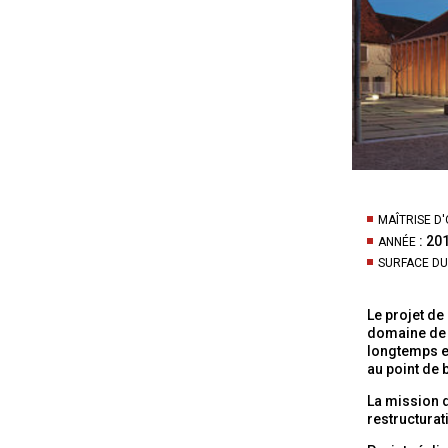
MAÎTRISE D
: 20
ANNÉE
SURFACE DU
Le projet de
domaine de l
longtemps et
au point de 
La mission d
restructurat