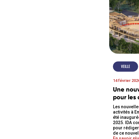
VEILLE
14 février 202
Une nouv
pour les
Les nouvelle
activités à E
été inaugur
2025. IDA con
pour rédige
de ce nouvel
En savoir plu