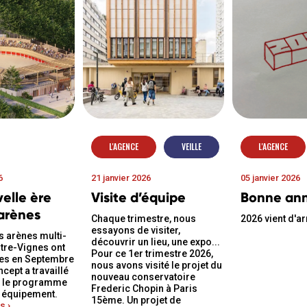
L'AGENCE
VEILLE
L'AGENCE
6
21 janvier 2026
05 janvier 2026
elle ère
Visite d’équipe
Bonne an
 arènes
Chaque trimestre, nous
2026 vient d'ar
essayons de visiter,
s arènes multi-
découvrir un lieu, une expo...
ntre-Vignes ont
Pour ce 1er trimestre 2026,
ées en Septembre
nous avons visité le projet du
cept a travaillé
nouveau conservatoire
r le programme
Frederic Chopin à Paris
 équipement.
15ème. Un projet de
s ›